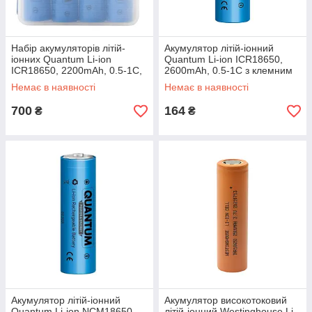
Набір акумуляторів літій-
Акумулятор літій-іонний
іонних Quantum Li-ion
Quantum Li-ion ICR18650,
ICR18650, 2200mAh, 0.5-1С,
2600mAh, 0.5-1С з клемним
4шт/уп plastic case
виступом, 1шт/уп
Немає в наявності
Немає в наявності
700
164
₴
₴
Акумулятор літій-іонний
Акумулятор високотоковий
Quantum Li-ion NCM18650,
літій-іонний Westinghouse Li-