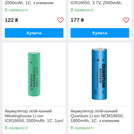
2000mAh, 1С, з клемним
ICR18650, 3.7V, 2500mAh,
виступом, 1шт/уп
1С, 1шт
В наявності
В наявності
122
177
₴
₴
Купити
Купити
Акумулятор літій-іонний
Акумулятор літій-іонний
Westinghouse Li-ion
Quantum Li-ion NCM18650,
ICR18650, 2000mAh, 1С, 1шт/
1800mAh, 1С, з клемним
уп
виступом, 1шт/уп
В наявності
В наявності