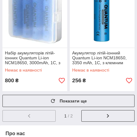
Набір акумуляторів літій-
Акумулятор літій-іонний
іонних Quantum Li-ion
Quantum Li-ion NCM18650,
NCM18650, 3000mAh, 1С, з
3350 mAh, 1С, з клемним
клемним виступом, 4шт/уп
виступом, 1шт/уп
Немає в наявності
Немає в наявності
plastic case
800
256
₴
₴
Показати ще
1
/ 2
Про нас