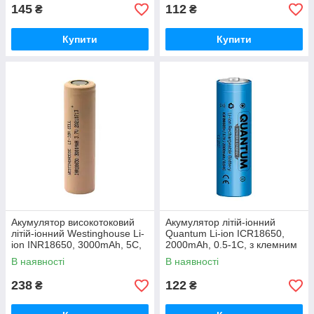
145
112
₴
₴
Купити
Купити
Акумулятор високотоковий
Акумулятор літій-іонний
літій-іонний Westinghouse Li-
Quantum Li-ion ICR18650,
ion INR18650, 3000mAh, 5С,
2000mAh, 0.5-1С, з клемним
1шт/уп
виступом, 1шт/уп
В наявності
В наявності
238
122
₴
₴