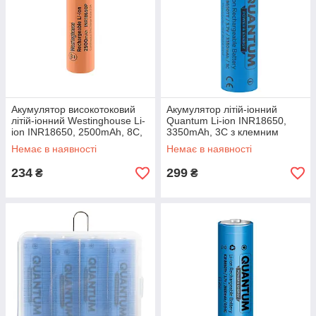
Акумулятор високотоковий
Акумулятор літій-іонний
літій-іонний Westinghouse Li-
Quantum Li-ion INR18650,
ion INR18650, 2500mAh, 8С,
3350mAh, 3С з клемним
1шт/уп
виступом, 1шт/уп
Немає в наявності
Немає в наявності
234
299
₴
₴