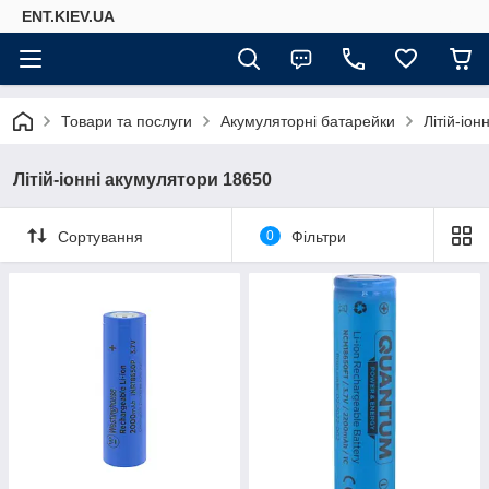
ENT.KIEV.UA
Товари та послуги
Акумуляторні батарейки
Літій-іо
Літій-іонні акумулятори 18650
Сортування
0
Фільтри