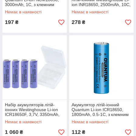
3000mAh, 1С, з клемним
ion INR18650, 2500mAh, 10С,
виступом, 1шт/уп
1шт/уп
Немає в наявності
Немає в наявності
197
278
₴
₴
Набір акумуляторів літій-
Акумулятор літій-іонний
іонних Westinghouse Li-ion
Quantum Li-ion ICR18650,
ICR18650F, 3,7V, 3350mAh,
1800mAh, 0.5-1С, з клемним
1шт, 4шт+бокс
виступом, 1шт/уп
Немає в наявності
Немає в наявності
1 060
112
₴
₴