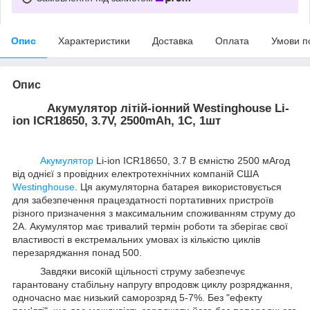
Опис
Характеристики
Доставка
Оплата
Умови п
Опис
Акумулятор літій-іонний Westinghouse Li-
ion ICR18650, 3.7V, 2500mAh, 1С, 1шт
Акумулятор
Li-ion ICR18650, 3.7 В ємністю 2500 мАгод
від однієї з провідних електротехнічних компаній США
Westinghouse
. Ця акумуляторна батарея використовується
для забезпечення працездатності портативних пристроїв
різного призначення з максимальним споживанням струму до
2А. Акумулятор має тривалий термін роботи та зберігає свої
властивості в екстремальних умовах із кількістю циклів
перезаряджання понад 500.
Завдяки високій щільності струму забезпечує
гарантовану стабільну напругу впродовж циклу розряджання,
одночасно має низький саморозряд 5-7%. Без "ефекту