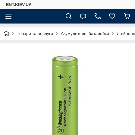
ENT.KIEV.UA
Товари та послуги
Акумуляторні батарейки
Літій-іо