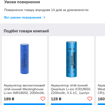
Умови повернення
Повернення товару впродовж 14 днів за домовленістю
Всі умови повернення
Подібні товари компанії
Акумулятор високотоковий
Акумулятор літій-іонний
Акум
літій-іонний Westinghouse
Qwantum Li-ion ICR18650,
West
Li-ion INR18650, 2000mAh,
2200mAh, 0.5-1С, 1шт/уп
CR12
10С, 1шт/уп
1шт
189
128
160
₴
₴