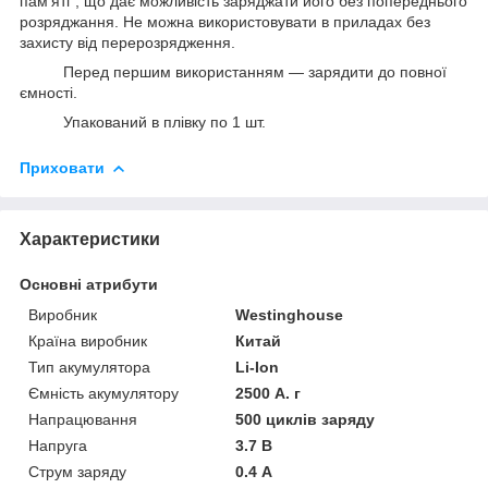
пам'яті", що дає можливість заряджати його без попереднього
розряджання. Не можна використовувати в приладах без
захисту від перерозрядження.
Перед першим використанням — зарядити до повної
ємності.
Упакований в плівку по 1 шт.
Приховати
Характеристики
Основні атрибути
Виробник
Westinghouse
Країна виробник
Китай
Тип акумулятора
Li-Ion
Ємність акумулятору
2500 А. г
Напрацювання
500 циклів заряду
Напруга
3.7 В
Струм заряду
0.4 А