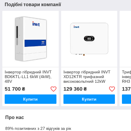
Подібні товари компанії
Інвертор гібридний INVT
Інвертор гібридний INVT
Триф
BD6KTL-LL1 6kW (4kW),
XD12KTR трифазний
інве
48V
високовольтний 12kW
RH3
51 700
129 360
137
₴
₴
Купити
Купити
Про нас
89% позитивних з 27 відгуків за рік