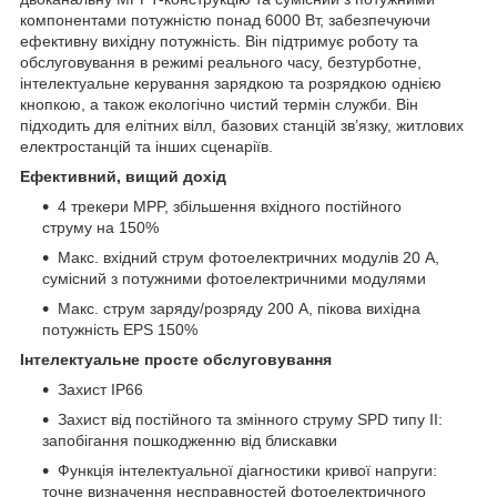
компонентами потужністю понад 6000 Вт, забезпечуючи
ефективну вихідну потужність. Він підтримує роботу та
обслуговування в режимі реального часу, безтурботне,
інтелектуальне керування зарядкою та розрядкою однією
кнопкою, а також екологічно чистий термін служби. Він
підходить для елітних вілл, базових станцій зв’язку, житлових
електростанцій та інших сценаріїв.
Ефективний, вищий дохід
4 трекери MPP, збільшення вхідного постійного
струму на 150%
Макс. вхідний струм фотоелектричних модулів 20 А,
сумісний з потужними фотоелектричними модулями
Макс. струм заряду/розряду 200 А, пікова вихідна
потужність EPS 150%
Інтелектуальне просте обслуговування
Захист IP66
Захист від постійного та змінного струму SPD типу II:
запобігання пошкодженню від блискавки
Функція інтелектуальної діагностики кривої напруги:
точне визначення несправностей фотоелектричного