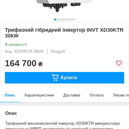
Трифазний гібридний інвертор INVT XD30KTR
30kW
В наявності
Код: XD30KTR 30kW
Роздріб
164 700
₴
Купити
Опис
Характеристики
Доставка
Оплата
Умови п
Опис
Трифазний високовольтний інвертор XD30KTR використовує
двоканальну MPPT-конструкцію та сумісний з потужними