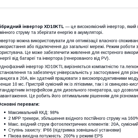
Гібридний інвертор XD10KTL
— це високоякісний інвертор, який
мінного струму та зберігати енергію в акумуляторі.
нвертор можна використовувати для оптимізації власного споживан
икористання або підключення до загальної мережі. Режим роботи з
ористувача. Це може забезпечити живлення для екстреного викори
нергії від батареї та інвертора (генерованого від PV).
днофазний інвертор XD10KTL вирізняється компактністю та легко
становлення та забезпечує універсальність у застосуванні для різ
анцюга в 20А, він здатний працювати з високопродуктивними моду
енше 10 мс. Пристрій сумісний як із літієвими, так і зі свинцево-
тандартним інтерфейсом для дизельного генератора, що дозволяє
авантаження. Це робить його оптимальним рішенням для різноман
сновні переваги:
Максимальний ККД: 98%
2 MPP трекери, збільшення вхідного постійного струму на 160
Макс. вхідний струм фотоелектричних елементів: 20А, сумісн
Ступінь захисту: IP66 (підтримка зовнішньої установки)
Пікова вихідна потужність: 200% у режимі EPS