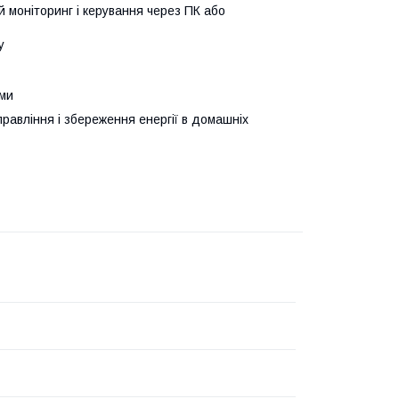
 моніторинг і керування через ПК або
у
ами
авління і збереження енергії в домашніх