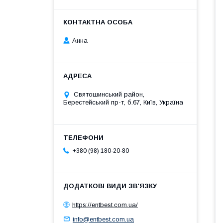
Анна
Святошинський район,
Берестейський пр-т, б.67, Київ, Україна
+380 (98) 180-20-80
https://entbest.com.ua/
info@entbest.com.ua