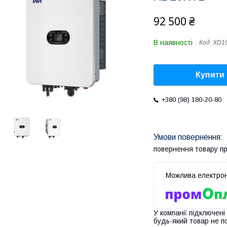
92 500 ₴
В наявності
Код:
XD1
Купити
+380 (98) 180-20-80
повернення товару п
У компанії підключені
будь-який товар не п