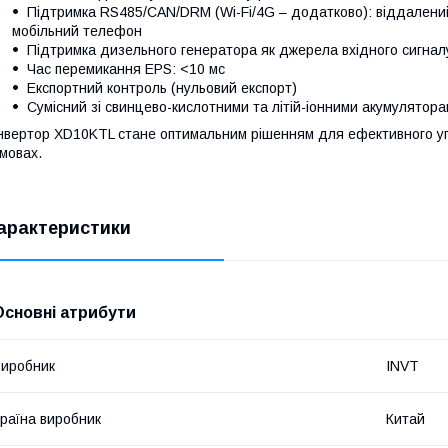
Підтримка RS485/CAN/DRM (Wi-Fi/4G – додатково): віддалений
мобільний телефон
Підтримка дизельного генератора як джерела вхідного сигнал
Час перемикання EPS: <10 мс
Експортний контроль (нульовий експорт)
Сумісний зі свинцево-кислотними та літій-іонними акумулятор
нвертор XD10KTL стане оптимальним рішенням для ефективного упр
мовах.
арактеристики
Основні атрибути
иробник
INVT
раїна виробник
Китай