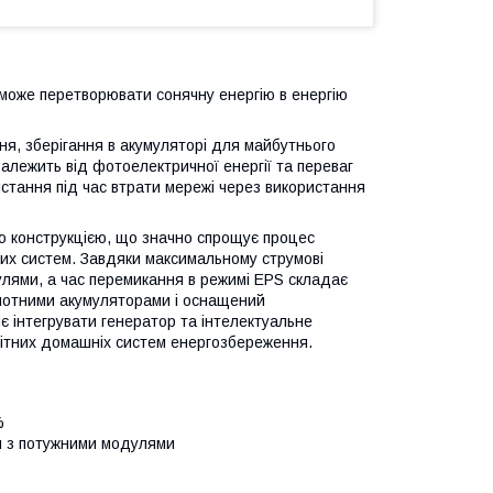
 може перетворювати сонячну енергію в енергію
ня, зберігання в акумуляторі для майбутнього
алежить від фотоелектричної енергії та переваг
стання під час втрати мережі через використання
ю конструкцією, що значно спрощує процес
них систем. Завдяки максимальному струмові
лями, а час перемикання в режимі EPS складає
кислотними акумуляторами і оснащений
 інтегрувати генератор та інтелектуальне
ітних домашніх систем енергозбереження.
%
ий з потужними модулями