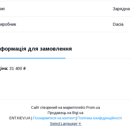
ип
Зарядна 
иробник
Dacia
нформація для замовлення
іна:
31 400 ₴
Сайт створений на маркетплейсі
Prom.ua
Продавець на Bigl.ua
ENT.KIEV.UA |
Поскаржитися на контент
|
Політика конфіденційності
Select Language
▼