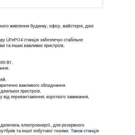
ого живлення будинку, офісу, майстерні, дачі
ору LiFePO4 станція забезпечує стабільне
іки та інших важливих пристроїв.
00 Вт.
ання.
ей.
 критично важливого обладнання.
декількох пристроїв.
у від перевантаження, короткого замикання,
ідключень електроенергії, для резервного
оутбуків та іншої побутової техніки. Також станція