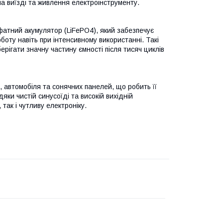
а виїзді та живлення електроінструменту.
сфатний акумулятор (LiFePO4), який забезпечує
боту навіть при інтенсивному використанні. Такі
рігати значну частину ємності після тисяч циклів
 автомобіля та сонячних панелей, що робить її
ки чистій синусоїді та високій вихідній
так і чутливу електроніку.