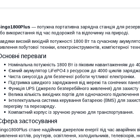
Singo1800Plus
— потужна портативна зарядна станція для резервн
бо використання під час подорожей та відпочинку на природі.
авдяки високій вихідній потужності 1800 Вт та сучасному акумулят
ивлення побутової техніки, електроінструментів, комп'ютерної техн
Основні переваги
Номінальна потужність 1800 Вт із піковим навантаженням до 40
Ємний акумулятор LiFePO4 з ресурсом до 4000 циклів зарядж
Чиста синусоїда для безпечної роботи чутливої електроніки.
Підтримка швидкого заряджання від мережі та сонячних панел
Функція UPS (джерело безперебійного живлення) для захисту
Велика кількість вихідних портів для одночасного підключення 
Інтелектуальна система керування батареєю (BMS) для захист
перегріву та перезаряду.
Компактний корпус із зручною ручкою для транспортування.
Сфера застосування
ingo1800Plus стане надійним джерелом енергії під час аварійних в
ивлення котлів, роутерів, освітлення, холодильників, телевізорів, н