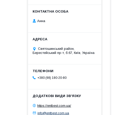
Анна
Святошинський район,
Берестейський пр-т, б.67, Київ, Україна
+380 (98) 180-20-80
https://entbest.com.ua/
info@entbest.com.ua