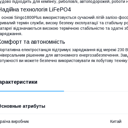
удово підходить для кемпінгу, риболовлі, автоподорожей, роботи н
Надійна технологія LiFePO4
 основі Singo1800Plus використовується сучасний літій-залізо-фо
ривалий термін служби, високу безпеку експлуатації та стабільну ро
атареї відзначаються високою термічною стабільністю та здатні збе
аряджання.
Комфорт та автономність
ортативна електростанція підтримує заряджання від мережі 230 В,
ніверсальним рішенням для автономного енергозабезпечення. Завдя
отужності ви можете безпечно використовувати як побутову техніку, 
арактеристики
Основные атрибуты
раїна виробник
Китай