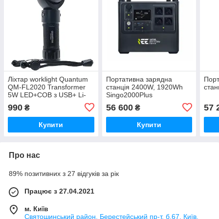
Ліхтар worklight Quantum
Портативна зарядна
Порт
QM-FL2020 Transformer
станція 2400W, 1920Wh
стан
5W LED+COB з USB+ Li-
Singo2000Plus
ion18650/2000mAh
990
56 600
57 
₴
₴
Купити
Купити
Про нас
89% позитивних з 27 відгуків за рік
Працює з 27.04.2021
м. Київ
Святошинський район, Берестейський пр-т, б.67, Київ,