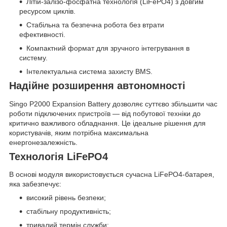
Літій-залізо-фосфатна технологія (LiFePO4) з довгим
ресурсом циклів.
Стабільна та безпечна робота без втрати
ефективності.
Компактний формат для зручного інтегрування в
систему.
Інтелектуальна система захисту BMS.
Надійне розширення автономності
Singo P2000 Expansion Battery дозволяє суттєво збільшити час
роботи підключених пристроїв — від побутової техніки до
критично важливого обладнання. Це ідеальне рішення для
користувачів, яким потрібна максимальна
енергонезалежність.
Технологія LiFePO4
В основі модуля використовується сучасна LiFePO4-батарея,
яка забезпечує:
високий рівень безпеки;
стабільну продуктивність;
тривалий термін служби;