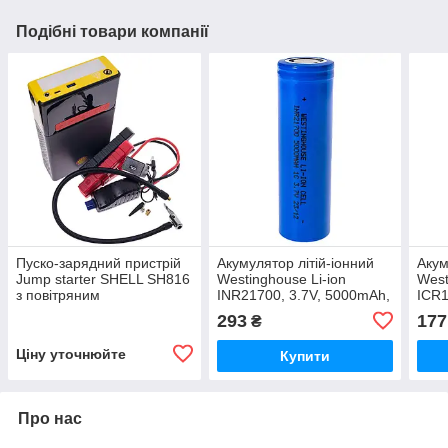
Подібні товари компанії
Пуско-зарядний пристрій
Акумулятор літій-іонний
Акум
Jump starter SHELL SH816
Westinghouse Li-ion
West
з повітряним
INR21700, 3.7V, 5000mAh,
ICR1
компресором, 16000mAh,
1С, 1шт
1С, 
293
177
₴
1шт/уп
Ціну уточнюйте
Купити
Про нас