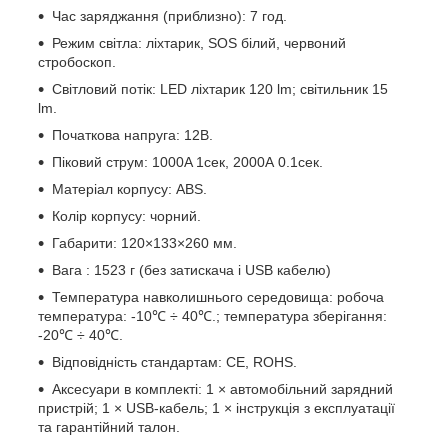
Час заряджання (приблизно): 7 год.
Режим світла: ліхтарик, SOS білий, червоний
стробоскоп.
Світловий потік: LED ліхтарик 120 lm; світильник 15
lm.
Початкова напруга: 12В.
Піковий струм: 1000A 1сек, 2000А 0.1сек.
Матеріал корпусу: ABS.
Колір корпусу: чорний.
Габарити: 120×133×260 мм.
Вага : 1523 г (без затискача і USB кабелю)
Температура навколишнього середовища: робоча
температура: -10℃ ÷ 40℃.; температура зберігання:
-20℃ ÷ 40℃.
Відповідність стандартам: CE, ROHS.
Аксесуари в комплекті: 1 × автомобільний зарядний
пристрій; 1 × USB-кабель; 1 × інструкція з експлуатації
та гарантійний талон.