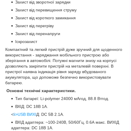
Захист від зворотної зарядки
Захист від перевищення струму
Захист від короткого замикання
Захист від перегріву
Захист від перенапруги
Іскрозахист
Компактний та легкий пристрій дуже зручний для щоденного
використання - заряджання мобільного пристрою або
зберігання в автомобілі. Потужні магнити знизу на корпусі
дозволяють закріпити пристрій на металевій поверхні. В
пристрої наявна індикація рівня заряду вбудованого
акумулятора, що допоможе безпечно використовувати
батарею.
Основні технічні характеристики.
Тип батареї: Li-polymer 24000 мАгод, 88.8 Втгод.
ВХІД: DC 18В 1A.
<
li>USB ВИХІ
Д: DC 5В 2.1A.
ВХІД адаптера: ~100-240В, 50/60Гц, 0.6А макс. ВИХІД
адаптера: DC 18В 1A.