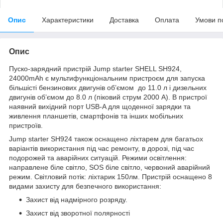
Опис
Характеристики
Доставка
Оплата
Умови п
Опис
Пуско-зарядний пристрій Jump starter SHELL SH924,
24000mAh є мультифункціональним пристроєм для запуска
більшісті бензинових двигунів об’ємом до 11.0 л і дизельних
двигунів об’ємом до 8.0 л (піковий струм 2000 А). В пристрої
наявний вихідний порт USB-A для щоденної зарядки та
живлення планшетів, смартфонів та інших мобільних
пристроїв.
Jump starter SH924 також оснащено ліхтарем для багатьох
варіантів використання під час ремонту, в дорозі, під час
подорожей та аварійних ситуацій. Режими освітлення:
направлене біле світло, SOS біле світло, червоний аварійний
режим. Світловий потік: ліхтарик 150лм. Пристрій оснащено 8
видами захисту для безпечного використання:
Захист від надмірного розряду.
Захист від зворотної полярності