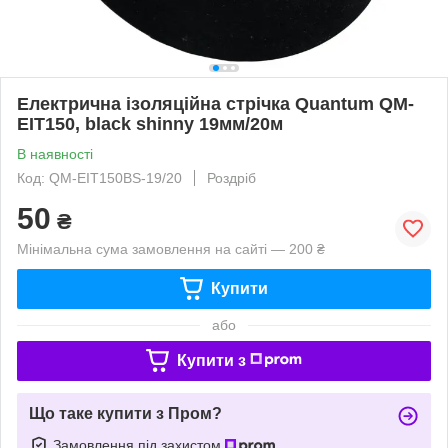
Електрична ізоляційна стрічка Quantum QM-
EIT150, black shinny 19мм/20м
В наявності
Код: QM-EIT150BS-19/20
Роздріб
50
₴
Мінімальна сума замовлення на сайті — 200 ₴
Купити
або
Купити з
Що таке купити з Пром?
Замовлення під захистом