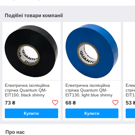
Подібні товари компанії
Електрична ізоляційна
Електрична ізоляційна
Елек
стрічка Quantum QM-
стрічка Quantum QM-
стрі
EIT150, black shinny
EIT130, light blue shinny
EIT1
19мм/30м
18мм/30м
18м
73
68
53
₴
₴
Купити
Купити
Про нас