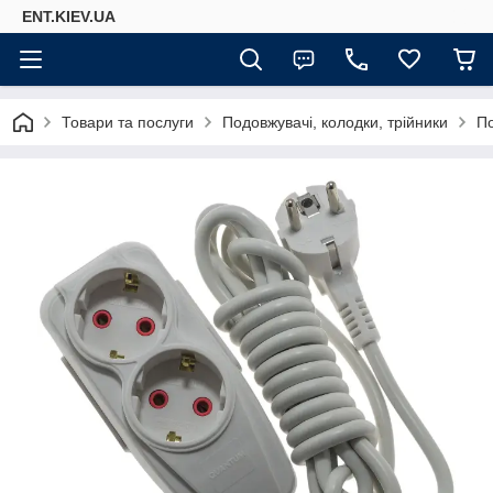
ENT.KIEV.UA
Товари та послуги
Подовжувачі, колодки, трійники
П