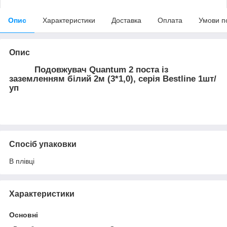
Опис
Характеристики
Доставка
Оплата
Умови п
Опис
Подовжувач Quantum 2 поста із
заземленням білий 2м (3*1,0), серія Bestline 1шт/
уп
Спосіб упаковки
В плівці
Характеристики
Основні