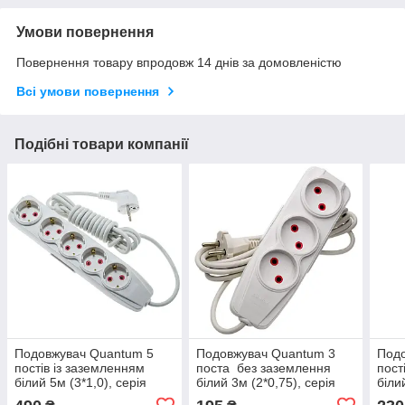
Умови повернення
Повернення товару впродовж 14 днів за домовленістю
Всі умови повернення
Подібні товари компанії
Подовжувач Quantum 5
Подовжувач Quantum 3
Под
постів із заземленням
поста без заземлення
пост
білий 5м (3*1,0), серія
білий 3м (2*0,75), серія
біли
Bestline 1шт/уп
Bestline 1шт/уп
Best