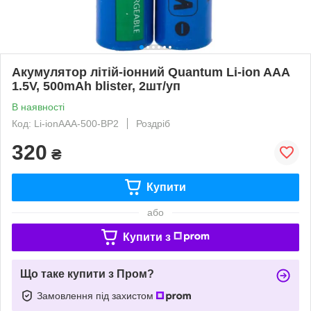
Акумулятор літій-іонний Quantum Li-ion AAA
1.5V, 500mAh blister, 2шт/уп
В наявності
Код: Li-ionAAA-500-BP2
Роздріб
320
₴
Купити
або
Купити з
Що таке купити з Пром?
Замовлення під захистом