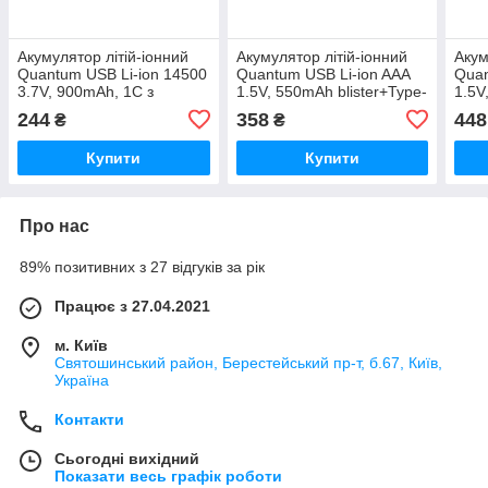
Акумулятор літій-іонний
Акумулятор літій-іонний
Акум
Quantum USB Li-ion 14500
Quantum USB Li-ion AAA
Quan
3.7V, 900mAh, 1С з
1.5V, 550mAh blister+Type-
1.5V
клемним виступом
C каб., 2шт/уп
blis
244
358
448
₴
₴
blister+Type-
Купити
Купити
Про нас
89% позитивних з 27 відгуків за рік
Працює з 27.04.2021
м. Київ
Святошинський район, Берестейський пр-т, б.67, Київ,
Україна
Контакти
Сьогодні вихідний
Показати весь графік роботи