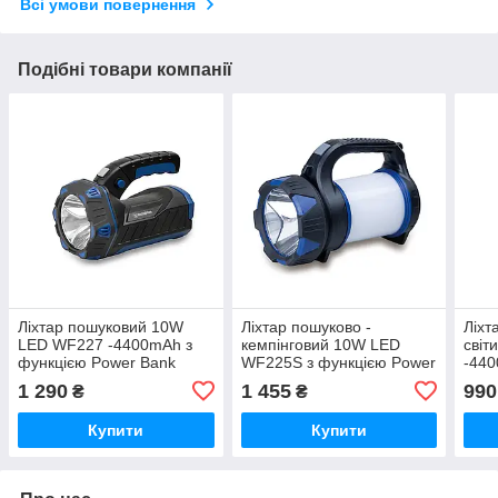
Всі умови повернення
Подібні товари компанії
Ліхтар пошуковий 10W
Ліхтар пошуково -
Ліхт
LED WF227 -4400mAh з
кемпінговий 10W LED
світ
функцією Power Bank
WF225S з функцією Power
-440
Bank
Powe
1 290
1 455
990
₴
₴
кабе
Купити
Купити