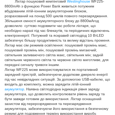
Ліхтар пошуковий кемпінговий
Westinghouse
WF225-
8800mAh з функцією Power Bank живиться потужним
вбудованим літій-іонним акумуляторним блоком,
розрахований на понад 500 циклів повного перезаряджання.
Збільшеня ємності акумуляторного блоку до 8800мАгод
дозволило суттєво подовжити час роботи ліхтаря, що
необхідно наразі під час блекаутів, та періодичних відключень
електроенергії. Потужний та яскравий світлодіод 10 ВтLED
забезпечує більшу продуктивність та велику відстань променя.
Ліхтар має сім режимів освітлення: пошуковий промінь макс,
пошуковий промінь мін, пошуковий промінь мигаючий;
світильник заливаючого світла макс, світильник мін; задній
світильник червоного світла та червоне світло миготливе, для
передачі сигналу тривоги іншим.
Ліхтар WF225 може використовуватися як портативний
зарядний пристрій, забезпечуючи додаткове джерело енергії
під час невідкладних ситуацій. За допомогою USB-кабелю, що
входить до комплекту, можна зарядити літій-іонний
акумулятор
. Наявна світлодіодна індикація рівня заряду
акумулятора, що дозволить контролювати рівень заряду та
бути завжди готовим до використання. Ліхтар оснащений
захистом від перерозрядження та перезарядження
акумулятора, забезпечуючи його використання в безпечному
режимі для подовження терміну використання виробу.