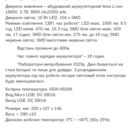
Джерело живлення – вбудований акумуляторний блок Li-ion
18650, 3.7В, 8800 (4х2200) мАг.
Джерело світла: 10 Вт LED, 104 х SMD.
Режими освітлення, СВП, час роботи*: LED макс, 1000 лм, 8.5
год; LED мінім, 470 лм, 16.3 год; SMD біле світло макс, 420
лм, 17 годин; SMD біле світло мін, 270 лм, до 18 год; SMD
червоне світло; SMD миготливе червоне світло.
Відстань променя до 400м.
Час повної зарядки акумулятора* – 18 годин.
*Лабораторні випробування 2023р. Дані базуються на
стані батареї та лише для довідки. З розрядженням
акумулятора під час роботи ліхтаря світловий потік поступово
буде зменшуватися.
Колірна температура: 6500-8500К.
Вхід Micro USB: DC 5В/2A.
Вихід USB: DC 5В/1А.
Розміри, мм: 200 х 107 х 146.
Вага, г: 590 ±10.
Діапазон робочих температур: 0℃ ÷ +40℃ (60± 25%).