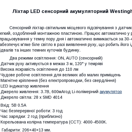
Ліхтар LED cенсорний акумуляторний Westingh
енсорний ліхтар-світильник місцевого підсвічування з датчик
егкий, оздоблений монтажною пластиною. Працює автоматично у ра
працьовування у темну пору дня і автоматично вимикається за 30-40
абезпечує м'яке біле світло в разі виявлення руху, що робить його
ідвалів та інших темних куточків будинку.
Два режими освітлення: ON, AUTO (сенсорний)
 Датчик руху активується в межах 3 м, 120° у темряві
 Висока яскравість освітлення до 110 лм
 Чудове робоче освітлення для великих або малих приміщень
 Магнітне кріплення (без електропроводки, без свердління)
 LED індикатор живлення
 Джерело живлення: 3.7В, 600мAгод Li-полімерний
акумулятор
 Джерело світла: 28 x SMD 4014
 Вхід: 5В 0.5A
 Час безперервної роботи: 3 год
 Час зарядки: 2 год (приблизно)
 Корельована колірна температура (CCT): 4000-4500К.
• Габарити: 206×40×13 мм.