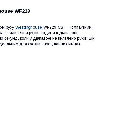
ouse WF229
ом руху
Westinghouse
WF229-CB — компактний,
зі виявлення рухів людини в діапазоні
 секунд, коли у діапазоні не виявлено рухів. Він
 ідеальним для сходів, шаф, ванних кімнат,