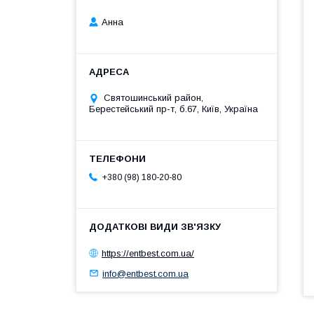
Анна
Святошинський район,
Берестейський пр-т, б.67, Київ, Україна
+380 (98) 180-20-80
https://entbest.com.ua/
info@entbest.com.ua