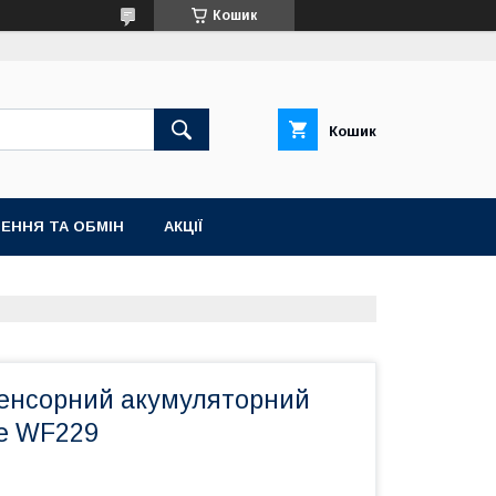
Кошик
Кошик
ЕННЯ ТА ОБМІН
АКЦІЇ
cенсорний акумуляторний
e WF229