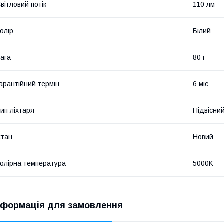
вітловий потік
110 лм
олір
Білий
ага
80 г
арантійний термін
6 міс
ип ліхтаря
Підвісни
Стан
Новий
олірна температура
5000K
нформація для замовлення