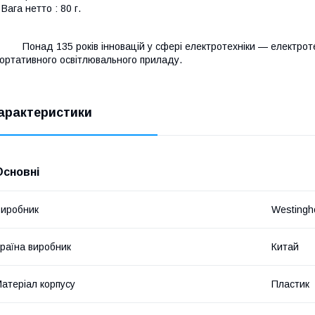
 Вага нетто : 80 г.
онад 135 років інновацій у сфері електротехніки — електротех
ортативного освітлювального приладу.
арактеристики
Основні
иробник
Westingh
раїна виробник
Китай
атеріал корпусу
Пластик