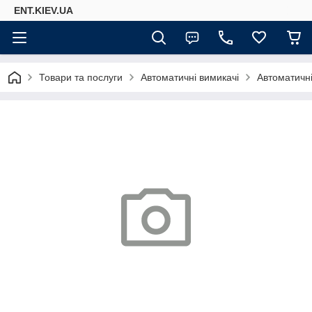
ENT.KIEV.UA
Товари та послуги
Автоматичні вимикачі
Автоматичн