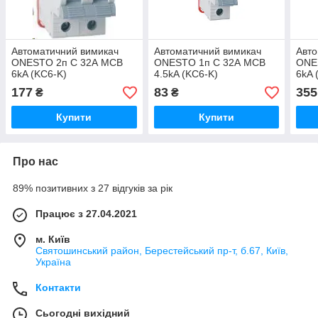
Автоматичний вимикач
Автоматичний вимикач
Авто
ONESTO 2п С 32А MCB
ONESTO 1п С 32А MCB
ONE
6kA (KC6-K)
4.5kA (KC6-K)
6kA 
177
83
355
₴
₴
Купити
Купити
Про нас
89% позитивних з 27 відгуків за рік
Працює з 27.04.2021
м. Київ
Святошинський район, Берестейський пр-т, б.67, Київ,
Україна
Контакти
Сьогодні вихідний