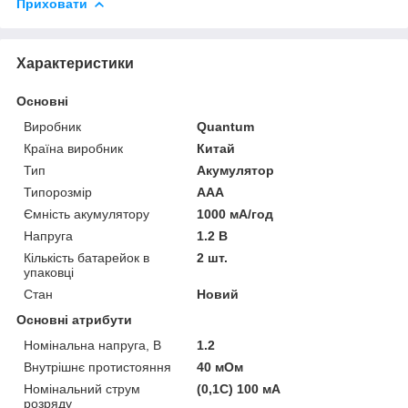
Приховати
Характеристики
Основні
Виробник
Quantum
Країна виробник
Китай
Тип
Акумулятор
Типорозмір
AAA
Ємність акумулятору
1000 мА/год
Напруга
1.2 В
Кількість батарейок в
2 шт.
упаковці
Стан
Новий
Основні атрибути
Номінальна напруга, В
1.2
Внутрішнє протистояння
40 мОм
Номінальний струм
(0,1С) 100 мА
розряду