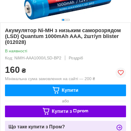
Акумулятор Ni-MH з низьким саморозрядом
(LSD) Quantum 1000mAh AAA, 2шт/уп blister
(012028)
В наявності
Код: NiMH-AAA1000/LSD-BP2
Роздріб
160
₴
Мінімальна сума замовлення на сайті — 200 ₴
Купити
або
Купити з
Що таке купити з Пром?