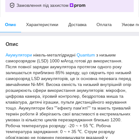
Замовлення під захистом
Опис
Характеристики
Доставка
Оплата
Умови п
Опис
Акумулятори
нікель-металгідридні
Quantum
з низьким
саморозрядом (LSD) 1000 мАгод готові до використання.
Після повної зарядки акумулятора протягом одного року
залишається приблизно 85% заряду, що свідчить про низький
саморозряд LSD акумуляторів, це іх основна перевага перед
звичайними Ni-MH. Висока ємність та низький внутрішній опір
розширюють сфери використання акумуляторів: мікрофон,
цифрова камера, ігровий контролер, бездротова миша та
клавіатура, дитячі іграшки, пульти дистанційного керування
тощо. Акумулятори без ""ефекту пам'яті"" та мають тривалий
термін роботи й зберігають свої властивості в екстремальних
умовах із кількістю циклів перезаряджання близько 1200.
Робоча температура розряду: -20 ~ + 55 ℃. Робоча
температура заряджання: 0 ~ + 35 ℃. Струм розряду
обов’язково не повинен перевищувати вказаний у