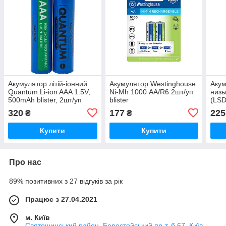
Акумулятор літій-іонний
Акумулятор Westinghouse
Акум
Quantum Li-ion AAA 1.5V,
Ni-Mh 1000 АА/R6 2шт/уп
низ
500mAh blister, 2шт/уп
blister
(LS
AA F
320
177
225
₴
₴
Купити
Купити
Про нас
89% позитивних з 27 відгуків за рік
Працює з 27.04.2021
м. Київ
Святошинський район, Берестейський пр-т, б.67, Київ,