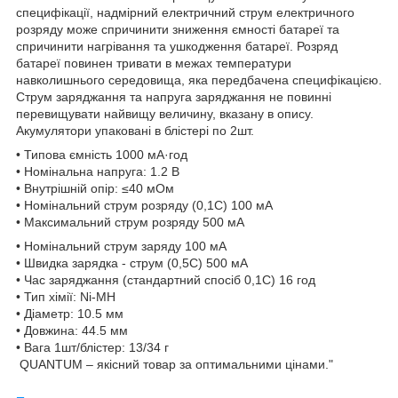
специфікації, надмірний електричний струм електричного
розряду може спричинити зниження ємності батареї та
спричинити нагрівання та ушкодження батареї. Розряд
батареї повинен тривати в межах температури
навколишнього середовища, яка передбачена специфікацією.
Струм заряджання та напруга заряджання не повинні
перевищувати найвищу величину, вказану в опису.
Акумулятори упаковані в блістері по 2шт.
• Типова ємність 1000 мА·год
• Номінальна напруга: 1.2 В
• Внутрішній опір: ≤40 мОм
• Номінальний струм розряду (0,1С) 100 мА
• Максимальний струм розряду 500 мА
• Номінальний струм заряду 100 мА
• Швидка зарядка - струм (0,5С) 500 мА
• Час заряджання (стандартний спосіб 0,1С) 16 год
• Тип хімії: Ni-MH
• Діаметр: 10.5 мм
• Довжина: 44.5 мм
• Вага 1шт/блістер: 13/34 г
QUANTUM – якісний товар за оптимальними цінами."