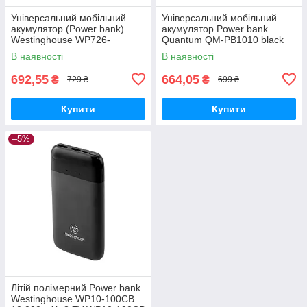
Універсальний мобільний
Універсальний мобільний
акумулятор (Power bank)
акумулятор Power bank
Westinghouse WP726-
Quantum QM-PB1010 black
100HCB 10000mAh 3.7V
10 000mAh 3.7V (2-USB)
В наявності
В наявності
692,55
664,05
₴
₴
729 ₴
699 ₴
Купити
Купити
–5%
Літій полімерний Power bank
Westinghouse WP10-100CB