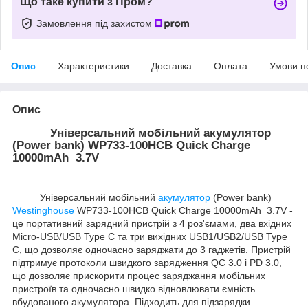
Що таке купити з Пром?
Замовлення під захистом
Опис
Характеристики
Доставка
Оплата
Умови п
Опис
Універсальний мобільний акумулятор
(Power bank) WP733-100HCB Quick Charge
10000mAh 3.7V
Універсальний мобільний
акумулятор
(Power bank)
Westinghouse
WP733-100HCB Quick Charge 10000mAh 3.7V -
це портативний зарядний пристрій з 4 роз'ємами, два вхідних
Micro-USB/USB Type C та три вихідних USB1/USB2/USB Type
C, що дозволяє одночасно заряджати до 3 гаджетів. Пристрій
підтримує протоколи швидкого зарядження QC 3.0 і PD 3.0,
що дозволяє прискорити процес заряджання мобільних
пристроїв та одночасно швидко відновлювати ємність
вбудованого акумулятора. Підходить для підзарядки