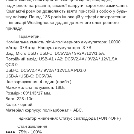
надмірного нагрівання, високої напруги, короткого замикання.
Компактні розміри дозволяють взяти пристрій з собою у будь-
яку поїздку. Понад 135 років інновацій у сфері електротехніки
– інновації Westinghouse додані до кожного електронного
приладу.
Параметри:
Номінальна ємність літій-полімерного акумулятора: 10000
мАгод, 37Втгод. Напруга акумулятора: 3.7В.
Вхід: Micro USB / USB-C: DC5V2A / 9V2A /12V/1.5A.
Потрійний вихід: USB-A1 / A2: DC5V2.4A / 9V2A / 12V1.5A
QC3.0
USB-C: DC5V2.4A / 9V2A / 12V1.5A PD3.0
USB-A+USB-C: DC5V3A
Час заряджання: 4 годин (прибл.)
Максимальна потужність 18Вт.
Розміри: 69*143*17 мм.
Вага: 225±10г.
Колір: чорний.
Матеріал корпусу: полікарбонат + АБС.
Індикатор живлення: Статус світлодіода (●ON ○OFF)
Стан живлення
●●●● 75% - 100%