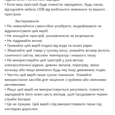
• Коли ваш пристрій буде повністю заряджено, будь ласка,
від'єднайте кабель USB від мобільного живлення та вашого
пристрою.
Застереження
• Не намагайтеся самостійно розібрати, модифікувати чи
відремонтувати цей виріб.
• Не знищуйте пристрій, розчавлюючи чи розрізаючи.
• Не піддавайте вогню.
• Тримайте цей виріб подалі від води та інших рідин.
• Зберігайте цей товар у сухому місці, уникайте впливу вологи,
сонячного світла, високих температур і низького тиску.
• Не використовуйте цей пристрій у разі витоку
електролітичної рідини, дивних запахів, перегріву, зміни
кольору або якщо виявлено будь-яку іншу дивовижну подію.
• Чистіть цей виріб лише сухою тканиною. Уникайте
використання засобів для чищення з грубими або хімічними
речовинами.
• Якщо цей виріб не використовується регулярно, повністю
заряджайте його кожні шість місяців, щоб продовжити термін
служби батареї.
• Це не іграшка. Цей виріб слід використовувати лише під
наглядом дорослих.