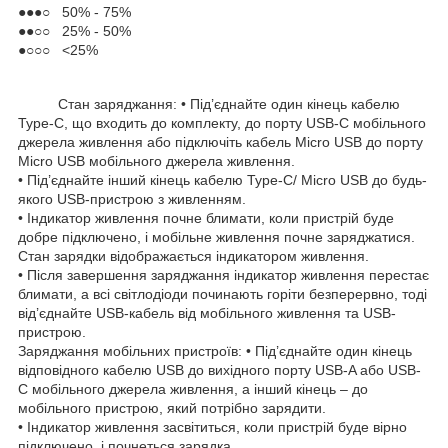
●●●○ 50% - 75%
●●○○ 25% - 50%
●○○○ <25%
Стан заряджання: • Під’єднайте один кінець кабелю
Type-C, що входить до комплекту, до порту USB-С мобільного
джерела живлення або підключіть кабель Micro USB до порту
Micro USB мобільного джерела живлення.
• Під’єднайте інший кінець кабелю Type-C/ Micro USB до будь-
якого USB-пристрою з живленням.
• Індикатор живлення почне блимати, коли пристрій буде
добре підключено, і мобільне живлення почне заряджатися.
Стан зарядки відображається індикатором живлення.
• Після завершення заряджання індикатор живлення перестає
блимати, а всі світлодіоди починають горіти безперервно, тоді
від’єднайте USB-кабель від мобільного живлення та USB-
пристрою.
Заряджання мобільних пристроїв: • Під’єднайте один кінець
відповідного кабелю USB до вихідного порту USB-A або USB-
С мобільного джерела живлення, а інший кінець – до
мобільного пристрою, який потрібно зарядити.
• Індикатор живлення засвітиться, коли пристрій буде вірно
підключено, і почнеться зарядка.