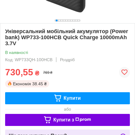
Універсальний мобільний акумулятор (Power
bank) WP733-100HCB Quick Charge 10000mAh
3.7V
В наявності
Код: WP733QH-100HCB
Роздріб
730,55
₴
769 ₴
Економія
38.45 ₴
Купити
або
Купити з