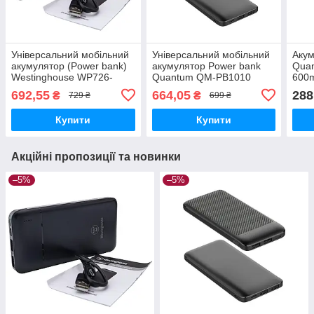
Універсальний мобільний
Універсальний мобільний
Акум
акумулятор (Power bank)
акумулятор Power bank
Quan
Westinghouse WP726-
Quantum QM-PB1010
600m
100HCB 10000mAh 3.7V
black 10 000mAh 3.7V (2-
уп
692,55
664,05
288
₴
₴
729 ₴
699 ₴
USB)
Купити
Купити
Акційні пропозиції та новинки
–5%
–5%