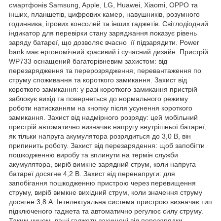
смартфонів Samsung, Apple, LG, Huawei, Xiaomi, OPPO та
інших, планшетів, цифрових камер, навушників, розумного
годинника, ігрових консолей та інших гаджетів. Світлодіодний
індикатор для перевірки стану заряджання показує рівень
заряду батареї, що дозволяє вчасно її підзарядити. Power
bank має ергономічний красивий і сучасний дизайн. Пристрій
WP733 оснащений багаторівневим захистом: від
перезарядження та перерозрядження, перевантаження по
струму споживання та короткого замикання. Захист від
короткого замикання: у разі короткого замикання пристрій
заблокує вихід та повернеться до нормального режиму
роботи натисканням на кнопку після усунення короткого
замикання. Захист від надмірного розряду: цей мобільний
пристрій автоматично визначає напругу внутрішньої батареї,
як тільки напруга акумулятора розрядиться до 3,0 В, він
припинить роботу. Захист від перезарядення: щоб запобігти
пошкодженню виробу та вплинути на термін служби
акумулятора, виріб вимкне зарядний струм, коли напруга
батареї досягне 4,2 В. Захист від перенапруги: для
запобігання пошкодженню пристрою через перевищення
струму, виріб вимкне вихідний струм, коли значення струму
досягне 3,8 А. Інтелектуальна система пристрою визначає тип
підключеного гаджета та автоматично регулює силу струму.
Таким чином, ваші гаджети захищені від перезарядки,