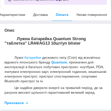
Характеристики
Доставка
Оплата
Умови повернення
Опис
Лужна батарейка Quantum Strong
"таблетка" LR44/AG13 10шт/уп blister
Лужні
батарейки
дискового типу (Coin) від всесвітньо
відомого японського бренду
Quantum
, призначені для
експлуатації в багатьох побутових пристроях: ноутбуки, PDA,
зчитувачі електронних карт, електронний годинник, кишенькові
електронні пристрої, пристрої спостереження, спортивні
Bluetooth-пристрої та ін.
Це надійне джерело енергії на тривалий період, де за
рахунок високої щільності гарантований великий заряд.
Приховати