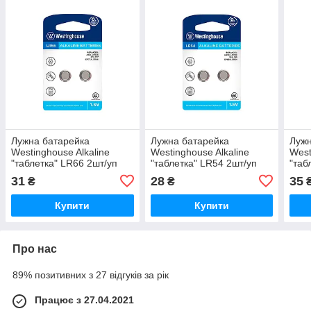
Лужна батарейка
Лужна батарейка
Лужн
Westinghouse Alkaline
Westinghouse Alkaline
West
"таблетка" LR66 2шт/уп
"таблетка" LR54 2шт/уп
"таб
blister
blister
blist
31
28
35
₴
₴
Купити
Купити
Про нас
89% позитивних з 27 відгуків за рік
Працює з 27.04.2021