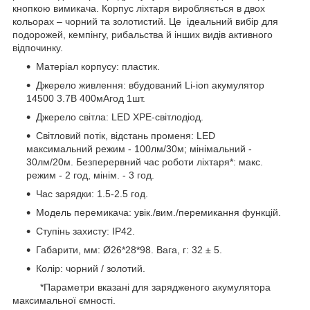
кнопкою вимикача. Корпус ліхтаря виробляється в двох
кольорах – чорний та золотистий. Це ідеальний вибір для
подорожей, кемпінгу, рибальства й інших видів активного
відпочинку.
Матеріал корпусу: пластик.
Джерело живлення: вбудований Li-ion акумулятор
14500 3.7В 400мАгод 1шт.
Джерело світла: LED XPE-світлодіод.
Світловий потік, відстань променя: LED
максимальний режим - 100лм/30м; мінімальний -
30лм/20м. Безперервний час роботи ліхтаря*: макс.
режим - 2 год, мінім. - 3 год.
Час зарядки: 1.5-2.5 год.
Модель перемикача: увік./вим./перемикання функцій.
Ступінь захисту: ІР42.
Габарити, мм: Ø26*28*98. Вага, г: 32 ± 5.
Колір: чорний / золотий.
*Параметри вказані для зарядженого акумулятора
максимальної ємності.