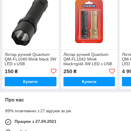
Ліхтар ручний Quantum
Ліхтар ручний Quantum
Ліхт
QM-FL1040 Minik black 3W
QM-FL1042 Minik
QM-F
LED з USB
black+gold 3W LED з USB
LED 
2шт/уп, blister
150
250
4 9
₴
₴
Купити
Купити
Про нас
89% позитивних з 27 відгуків за рік
Працює з 27.04.2021