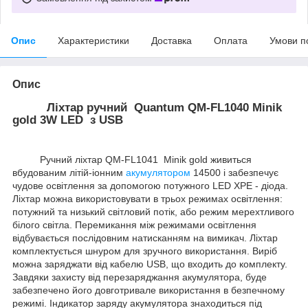
Опис
Характеристики
Доставка
Оплата
Умови п
Опис
Ліхтар ручний Quantum QM-FL1040 Minik
gold 3W LED з USB
Ручний ліхтар QM-FL1041 Minik gold живиться
вбудованим літій-іонним
акумулятором
14500 і забезпечує
чудове освітлення за допомогою потужного LED XPE - діода.
Ліхтар можна використовувати в трьох режимах освітлення:
потужний та низький світловий потік, або режим мерехтливого
білого світла. Перемикання між режимами освітлення
відбувається послідовним натисканням на вимикач. Ліхтар
комплектується шнуром для зручного використання. Виріб
можна заряджати від кабелю USB, що входить до комплекту.
Завдяки захисту від перезаряджання акумулятора, буде
забезпечено його довготривале використання в безпечному
режимі. Індикатор заряду акумулятора знаходиться під