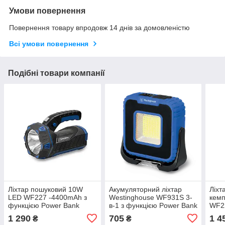
Умови повернення
Повернення товару впродовж 14 днів за домовленістю
Всі умови повернення
Подібні товари компанії
Ліхтар пошуковий 10W
Акумуляторний ліхтар
Ліхт
LED WF227 -4400mAh з
Westinghouse WF931S 3-
кемп
функцією Power Bank
в-1 з функцією Power Bank
WF22
Ban
1 290
705
1 4
₴
₴