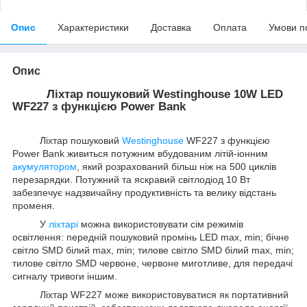
Опис
Характеристики
Доставка
Оплата
Умови п
Опис
Ліхтар пошуковий Westinghouse 10W LED
WF227 з функцією Power Bank
Ліхтар пошуковий
Westinghouse
WF227 з функцією
Power Bank живиться потужним вбудованим літій-іонним
акумулятором
, який розрахований більш ніж на 500 циклів
перезарядки. Потужний та яскравий світлодіод 10 Вт
забезпечує надзвичайну продуктивність та велику відстань
променя.
У
ліхтарі
можна використовувати сім режимів
освітлення: передній пошуковий промінь LED max, min; бічне
світло SMD білий max, min; тилове світло SMD білий max, min;
тилове світло SMD червоне, червоне миготливе, для передачі
сигналу тривоги іншим.
Ліхтар WF227 може використовуватися як портативний