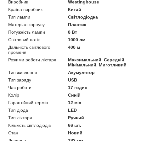
Виробник
Westinghouse
Країна виробник
Китай
Тип лампи
Світлодіодна
Матеріал корпусу
Пластик
Потужність лампи
8 Вт
Світловий потік
1000 лм
Дальність світлового
400 м
променя
Режими роботи ліхтаря
Максимальний, Середній,
Мінімальний, Миготливий
Тип живлення
Акумулятор
Тип заряду
USB
Час роботи
17 годин
Колір
Синій
Гарантійний термін
12 міс
Тип діода
LED
Тип ліхтаря
Ручний
Кількість світлодіодів
66 шт.
Стан
Новий
Довжина
182 мм