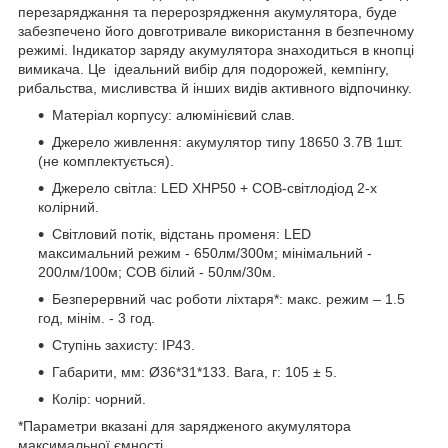
перезаряджання та перерозрядження акумулятора, буде
забезпечено його довготривале використання в безпечному
режимі. Індикатор заряду акумулятора знаходиться в кнопці
вимикача. Це ідеальний вибір для подорожей, кемпінгу,
рибальства, мисливства й інших видів активного відпочинку.
Матеріал корпусу: алюмінієвий слав.
Джерело живлення: акумулятор типу 18650 3.7В 1шт.
(не комплектується).
Джерело світла: LED XHP50 + COB-світлодіод 2-х
колірний.
Світловий потік, відстань променя: LED
максимальний режим - 650лм/300м; мінімальний -
200лм/100м; COB білий - 50лм/30м.
Безперервний час роботи ліхтаря*: макс. режим – 1.5
год, мінім. - 3 год.
Ступінь захисту: ІР43.
Габарити, мм: Ø36*31*133. Вага, г: 105 ± 5.
Колір: чорний.
*Параметри вказані для зарядженого акумулятора
максимальної ємності.