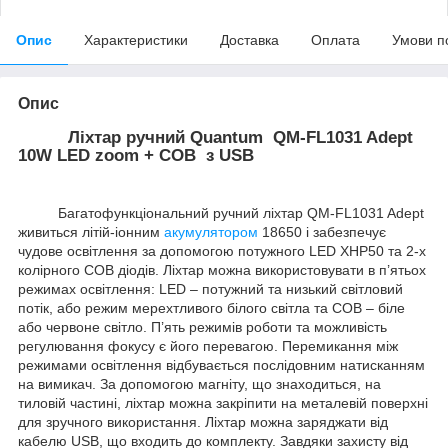
Опис
Характеристики
Доставка
Оплата
Умови п
Опис
Ліхтар ручний Quantum QM-FL1031 Adept
10W LED zoom + COB з USB
Багатофункціональний ручний ліхтар QM-FL1031 Adept
живиться літій-іонним
акумулятором
18650 і забезпечує
чудове освітлення за допомогою потужного LED XHP50 та 2-х
колірного COB діодів. Ліхтар можна використовувати в п’ятьох
режимах освітлення: LED – потужний та низький світловий
потік, або режим мерехтливого білого світла та COB – біле
або червоне світло. П’ять режимів роботи та можливість
регулювання фокусу є його перевагою. Перемикання між
режимами освітлення відбувається послідовним натисканням
на вимикач. За допомогою магніту, що знаходиться, на
тиловій частині, ліхтар можна закріпити на металевій поверхні
для зручного використання. Ліхтар можна заряджати від
кабелю USB, що входить до комплекту. Завдяки захисту від