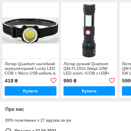
Ліхтар Quantum налобний
Ліхтар ручний Quantum
Ліхт
акумуляторний Lucky LED
QM-FL1031 Adept 10W
QM-F
COB + Мicro USB кабель в
LED zoom +COB з USB+
5W 
комплекті (QM-FL4010)
Li-ion18650/2600mAh
418
990
599
₴
₴
Купити
Купити
Про нас
89% позитивних з 27 відгуків за рік
Працює з 27.04.2021