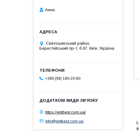
Анна
Святошинський район,
Берестейський пр-т, б.67, Київ, Україна
+380 (98) 180-20-80
https://entbest.com.ua/
info@entbest.com.ua
L
в
З