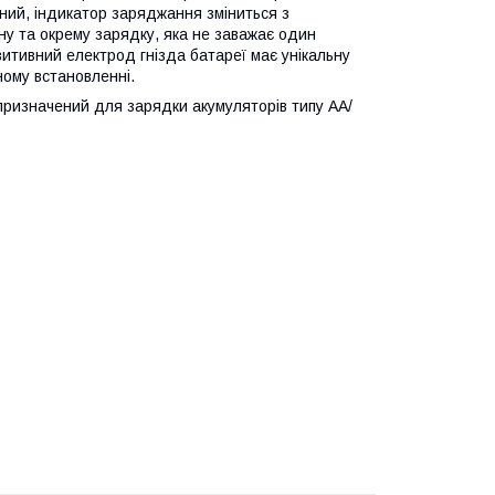
ий, індикатор заряджання зміниться з
у та окрему зарядку, яка не заважає один
зитивний електрод гнізда батареї має унікальну
ному встановленні.
изначений для зарядки акумуляторів типу АА/