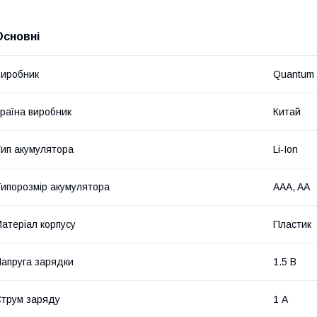
Основні
иробник
Quantum
раїна виробник
Китай
ип акумулятора
Li-Ion
ипорозмір акумулятора
AAA, AA
атеріал корпусу
Пластик
апруга зарядки
1.5 В
трум заряду
1 А