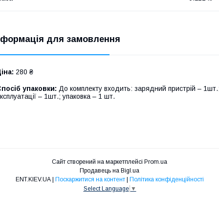
нформація для замовлення
іна:
280 ₴
посіб упаковки:
До комплекту входить: зарядний пристрій – 1шт.;
ксплуатації – 1шт.; упаковка – 1 шт.
Сайт створений на маркетплейсі
Prom.ua
Продавець на Bigl.ua
ENT.KIEV.UA |
Поскаржитися на контент
|
Політика конфіденційності
Select Language
▼