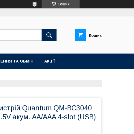
Кошик
Кошик
ЕННЯ ТА ОБМІН
АКЦІЇ
истрій Quantum QM-BC3040
.5V акум. AA/AAA 4-slot (USB)