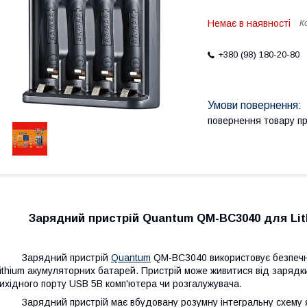
Немає в наявності
К
+380 (98) 180-20-80
повернення товару п
Зарядний пристрій Quantum QM-BC3040 для Lithium
Зарядний пристрій
Quantum
QM-BC3040 використовує безпечну
ithium акумуляторних батарей. Пристрій може живитися від заряд
ихідного порту USB 5В комп'ютера чи розгалужувача.
арядний пристрій має вбудовану розумну інтегральну схему я