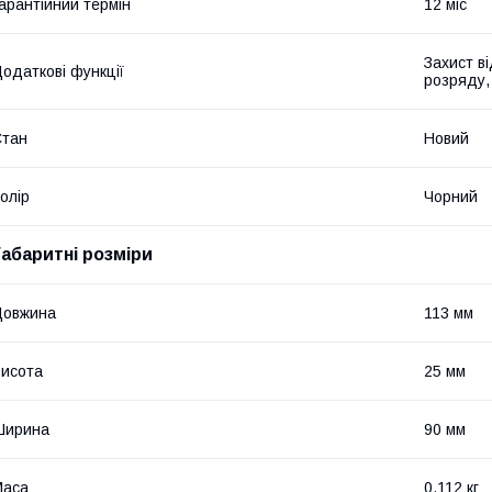
арантійний термін
12 міс
Захист в
одаткові функції
розряду,
Стан
Новий
олір
Чорний
Габаритні розміри
Довжина
113 мм
исота
25 мм
Ширина
90 мм
Маса
0.112 кг