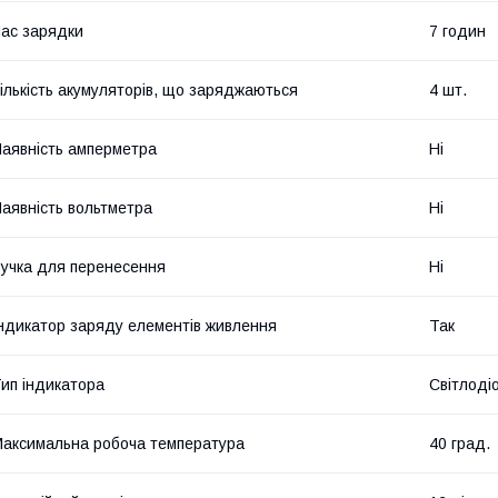
ас зарядки
7 годин
ількість акумуляторів, що заряджаються
4 шт.
аявність амперметра
Ні
аявність вольтметра
Ні
учка для перенесення
Ні
ндикатор заряду елементів живлення
Так
ип індикатора
Світлоді
аксимальна робоча температура
40 град.