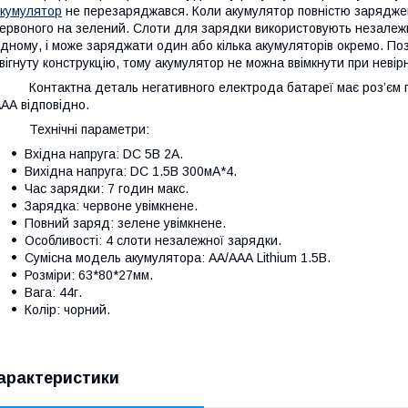
кумулятор
не перезаряджався. Коли акумулятор повністю заряджен
ервоного на зелений. Слоти для зарядки використовують незалежн
дному, і може заряджати один або кілька акумуляторів окремо. По
вігнуту конструкцію, тому акумулятор не можна ввімкнути при невір
онтактна деталь негативного електрода батареї має роз’єм пр
АА відповідно.
Технічні параметри:
Вхідна напруга: DC 5В 2A.
Вихідна напруга: DC 1.5В 300мA*4.
Час зарядки: 7 годин макс.
Зарядка: червоне увімкнене.
Повний заряд: зелене увімкнене.
Особливості: 4 слоти незалежної зарядки.
Сумісна модель акумулятора: АА/ААА Lithium 1.5В.
Розміри: 63*80*27мм.
Вага: 44г.
Колір: чорний.
арактеристики