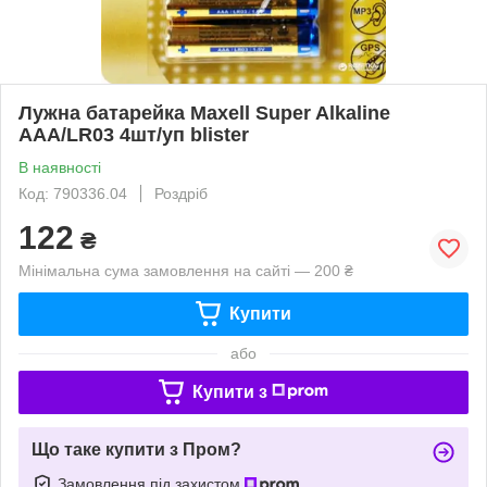
Лужна батарейка Maxell Super Alkaline
AAA/LR03 4шт/уп blister
В наявності
Код: 790336.04
Роздріб
122
₴
Мінімальна сума замовлення на сайті — 200 ₴
Купити
або
Купити з
Що таке купити з Пром?
Замовлення під захистом