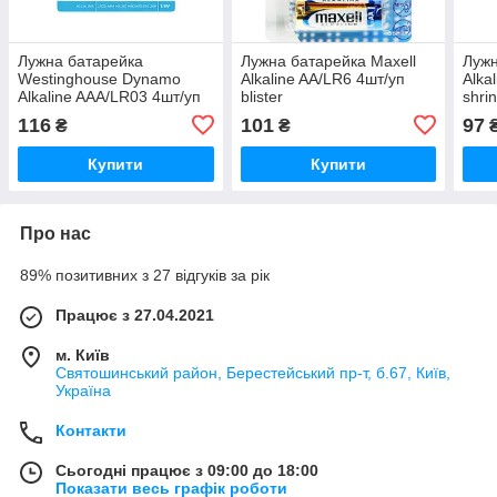
Лужна батарейка
Лужна батарейка Maxell
Лужн
Westinghouse Dynamo
Alkaline AA/LR6 4шт/уп
Alka
Alkaline AAA/LR03 4шт/уп
blister
shri
blister
116
101
97
₴
₴
Купити
Купити
Про нас
89% позитивних з 27 відгуків за рік
Працює з 27.04.2021
м. Київ
Святошинський район, Берестейський пр-т, б.67, Київ,
Україна
Контакти
Сьогодні працює з 09:00 до 18:00
Показати весь графік роботи