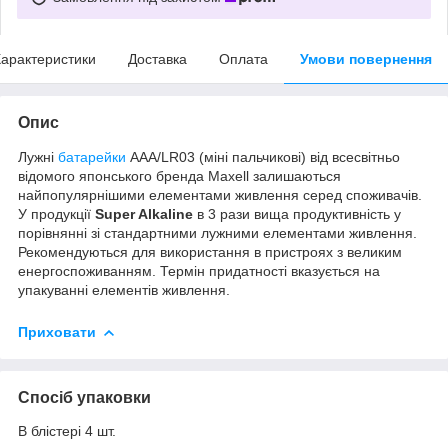
арактеристики
Доставка
Оплата
Умови повернення
Опис
Лужні
батарейки
AAA/LR03 (міні пальчикові) від всесвітньо
відомого японського бренда Maxell залишаються
найпопулярнішими елементами живлення серед споживачів.
У продукції
Super Alkaline
в 3 рази вища продуктивність у
порівнянні зі стандартними лужними елементами живлення.
Рекомендуються для використання в пристроях з великим
енергоспоживанням. Термін придатності вказується на
упакуванні елементів живлення.
Приховати
Спосіб упаковки
В блістері 4 шт.