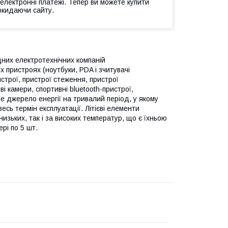
 електронні платежі. Тепер ви можете купити
окидаючи сайту.
ідних електротехнічних компаній
 пристроях (ноутбуки, PDA і зчитувачі
строї, пристрої стеження, пристрої
 камери, спортивні bluetooth-пристрої,
не джерело енергії на тривалий період, у якому
есь термін експлуатації. Літієві елементи
зьких, так і за високих температур, що є їхньою
рі по 5 шт.