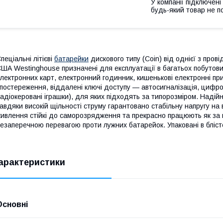
У компанії підключені
будь-який товар не п
пеціальні літієві
батарейки
дискового типу (Coin) від однієї з пров
ША Westinghouse призначені для експлуатації в багатьох побутових
лектронних карт, електронний годинник, кишенькові електронні при
постереження, віддалені ключі доступу — автосигналізація, цифрові
адіокеровані іграшки), для яких підходять за типорозміром. Надій
авдяки високій щільності струму гарантовано стабільну напругу на в
ивлення стійкі до саморозрядження та прекрасно працюють як за ни
езаперечною перевагою проти лужних батарейок. Упаковані в блісте
арактеристики
Основні