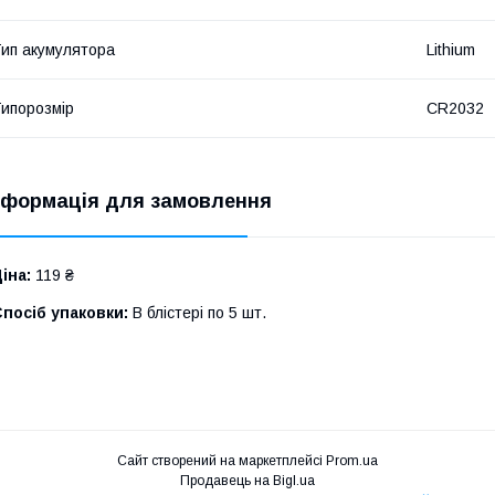
ип акумулятора
Lithium
ипорозмір
CR2032
нформація для замовлення
іна:
119 ₴
посіб упаковки:
В блістері по 5 шт.
Сайт створений на маркетплейсі
Prom.ua
Продавець на Bigl.ua