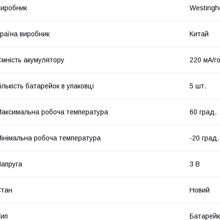
иробник
Westingh
раїна виробник
Китай
мність акумулятору
220 мА/г
ількість батарейок в упаковці
5 шт.
аксимальна робоча температура
60 град.
інімальна робоча температура
-20 град.
апруга
3 В
Стан
Новий
ип
Батарей