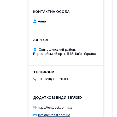
Анна
Святошинський район,
Берестейський пр-т, б.67, Київ, Україна
+380 (98) 180-20-80
https://entbest.com.ua/
info@entbest.com.ua