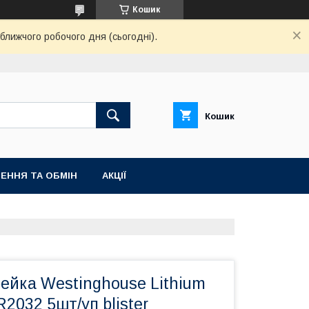
Кошик
ближчого робочого дня (сьогодні).
Кошик
ЕННЯ ТА ОБМІН
АКЦІЇ
рейка Westinghouse Lithium
R2032 5шт/уп blister