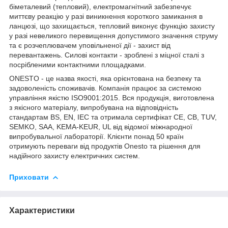
біметалевий (тепловий), електромагнітний забезпечує
миттєву реакцію у разі виникнення короткого замикання в
ланцюзі, що захищається, тепловий виконує функцію захисту
у разі невеликого перевищення допустимого значення струму
та є розчеплювачем уповільненої дії - захист від
перевантажень. Силові контакти - зроблені з міцної сталі з
посрібленими контактними площадками.
ONESTO - це назва якості, яка орієнтована на безпеку та
задоволеність споживачів. Компанія працює за системою
управління якістю ISO9001:2015. Вся продукція, виготовлена
з якісного матеріалу, випробувана на відповідність
стандартам BS, EN, IEC та отримала сертифікат CE, CB, TUV,
SEMKO, SAA, KEMA-KEUR, UL від відомої міжнародної
випробувальної лабораторії. Клієнти понад 50 країн
отримують переваги від продуктів Onesto та рішення для
надійного захисту електричних систем.
Приховати
Характеристики