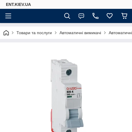
ENT.KIEV.UA
Товари та послуги
Автоматичні вимикачі
Автоматичн