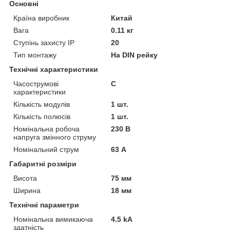
Основні
Країна виробник
Китай
Вага
0.11 кг
Ступінь захисту IP
20
Тип монтажу
На DIN рейку
Технічні характеристики
Часострумові
C
характеристики
Кількість модулів
1 шт.
Кількість полюсів
1 шт.
Номінальна робоча
230 В
напруга змінного струму
Номінальний струм
63 А
Габаритні розміри
Висота
75 мм
Ширина
18 мм
Технічні параметри
Номінальна вимикаюча
4.5 kA
здатність