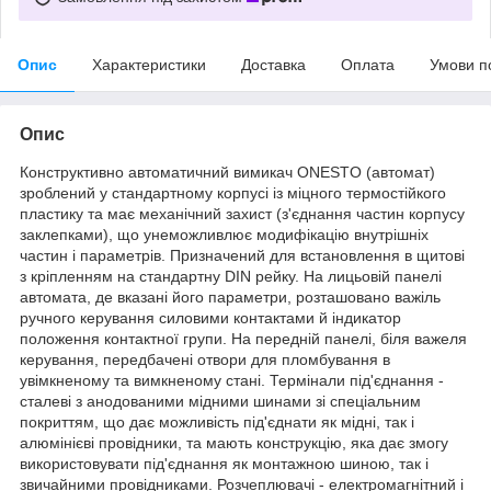
Опис
Характеристики
Доставка
Оплата
Умови п
Опис
Конструктивно автоматичний вимикач ONESTO (автомат)
зроблений у стандартному корпусі із міцного термостійкого
пластику та має механічний захист (з'єднання частин корпусу
заклепками), що унеможливлює модифікацію внутрішніх
частин і параметрів. Призначений для встановлення в щитові
з кріпленням на стандартну DIN рейку. На лицьовій панелі
автомата, де вказані його параметри, розташовано важіль
ручного керування силовими контактами й індикатор
положення контактної групи. На передній панелі, біля важеля
керування, передбачені отвори для пломбування в
увімкненому та вимкненому стані. Термінали під'єднання -
сталеві з анодованими мідними шинами зі спеціальним
покриттям, що дає можливість під'єднати як мідні, так і
алюмінієві провідники, та мають конструкцію, яка дає змогу
використовувати під'єднання як монтажною шиною, так і
звичайними провідниками. Розчеплювачі - електромагнітний і