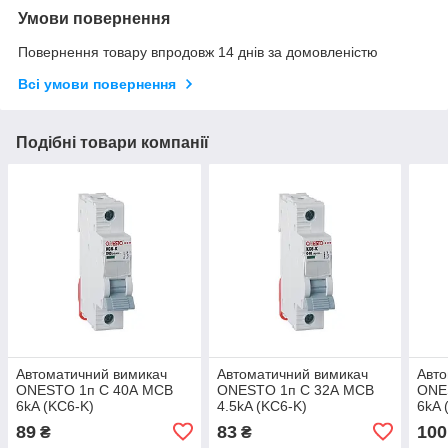
Умови повернення
Повернення товару впродовж 14 днів за домовленістю
Всі умови повернення
Подібні товари компанії
Автоматичний вимикач
Автоматичний вимикач
Авто
ONESTO 1п С 40А MCB
ONESTO 1п С 32А MCB
ONE
6kA (KC6-K)
4.5kA (KC6-K)
6kA 
89
83
100
₴
₴