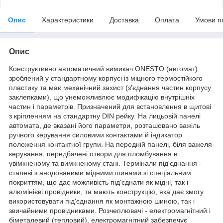
Опис
Характеристики
Доставка
Оплата
Умови п
Опис
Конструктивно автоматичний вимикач ONESTO (автомат)
зроблений у стандартному корпусі із міцного термостійкого
пластику та має механічний захист (з'єднання частин корпусу
заклепками), що унеможливлює модифікацію внутрішніх
частин і параметрів. Призначений для встановлення в щитові
з кріпленням на стандартну DIN рейку. На лицьовій панелі
автомата, де вказані його параметри, розташовано важіль
ручного керування силовими контактами й індикатор
положення контактної групи. На передній панелі, біля важеля
керування, передбачені отвори для пломбування в
увімкненому та вимкненому стані. Термінали під'єднання -
сталеві з анодованими мідними шинами зі спеціальним
покриттям, що дає можливість під'єднати як мідні, так і
алюмінієві провідники, та мають конструкцію, яка дає змогу
використовувати під'єднання як монтажною шиною, так і
звичайними провідниками. Розчеплювачі - електромагнітний і
біметалевий (тепловий), електромагнітний забезпечує