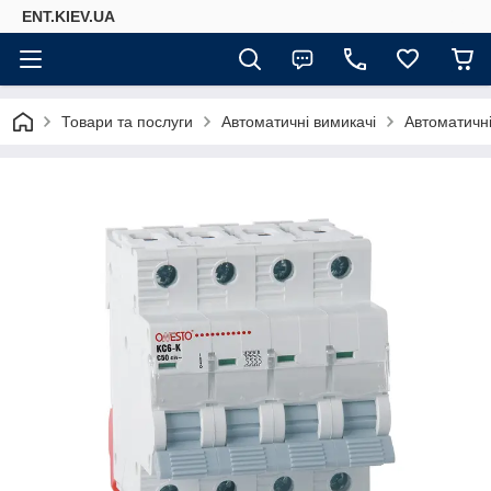
ENT.KIEV.UA
Товари та послуги
Автоматичні вимикачі
Автоматичн