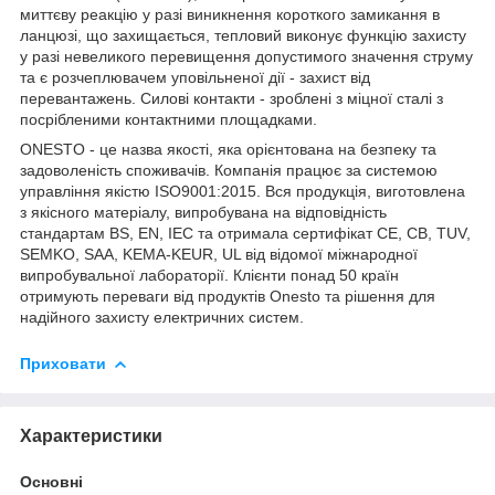
миттєву реакцію у разі виникнення короткого замикання в
ланцюзі, що захищається, тепловий виконує функцію захисту
у разі невеликого перевищення допустимого значення струму
та є розчеплювачем уповільненої дії - захист від
перевантажень. Силові контакти - зроблені з міцної сталі з
посрібленими контактними площадками.
ONESTO - це назва якості, яка орієнтована на безпеку та
задоволеність споживачів. Компанія працює за системою
управління якістю ISO9001:2015. Вся продукція, виготовлена
з якісного матеріалу, випробувана на відповідність
стандартам BS, EN, IEC та отримала сертифікат CE, CB, TUV,
SEMKO, SAA, KEMA-KEUR, UL від відомої міжнародної
випробувальної лабораторії. Клієнти понад 50 країн
отримують переваги від продуктів Onesto та рішення для
надійного захисту електричних систем.
Приховати
Характеристики
Основні