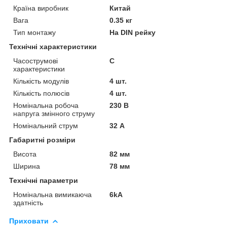
Країна виробник
Китай
Вага
0.35 кг
Тип монтажу
На DIN рейку
Технічні характеристики
Часострумові
C
характеристики
Кількість модулів
4 шт.
Кількість полюсів
4 шт.
Номінальна робоча
230 В
напруга змінного струму
Номінальний струм
32 А
Габаритні розміри
Висота
82 мм
Ширина
78 мм
Технічні параметри
Номінальна вимикаюча
6kA
здатність
Приховати