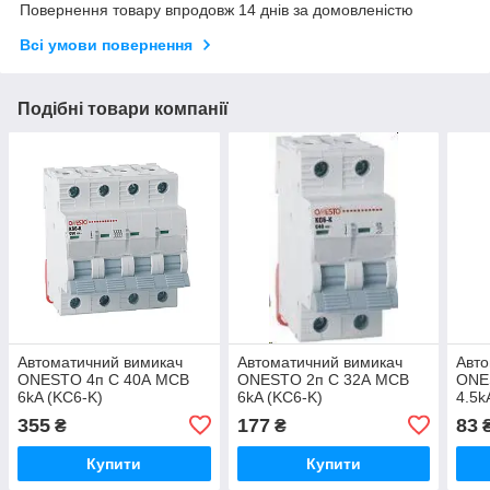
Повернення товару впродовж 14 днів за домовленістю
Всі умови повернення
Подібні товари компанії
Автоматичний вимикач
Автоматичний вимикач
Авто
ONESTO 4п С 40А MCB
ONESTO 2п С 32А MCB
ONE
6kA (KC6-K)
6kA (KC6-K)
4.5k
355
177
83
₴
₴
Купити
Купити