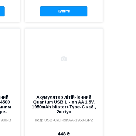
Купити
нний
Акумулятор літій-іонний
14500
Quantum USB Li-ion AA 1.5V,
емним
1950mAh blister+Type-C каб.,
pe-
2шт/уп
-900-B
USB-C/Li-ionAA-1950-BP2
448 ₴