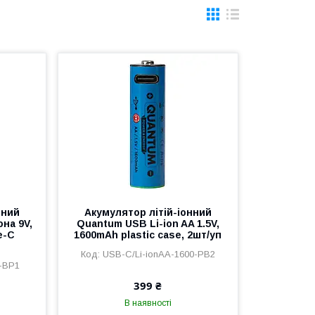
нний
Акумулятор літій-іонний
на 9V,
Quantum USB Li-ion AA 1.5V,
e-C
1600mAh plastic case, 2шт/уп
USB-C/Li-ionAA-1600-PB2
0-BP1
399 ₴
В наявності