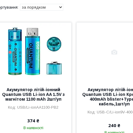
Акумулятор літій-іонний
Акумулятор літій-іо
Quantum USB Li-ion AA 1.5V з
Quantum USB Li-ion Кро
магнітом 1100 mAh 2шт/уп
400mAh blister+Typ
кабель,1шт/уп
USB/Li-ionAA1100-PB2
USB-C/Li-ion9V-40
374 ₴
240 ₴
В наявності
В наявності