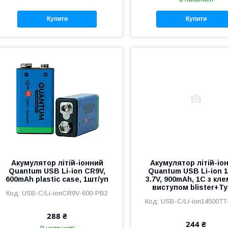
Купити
Купити
Акумулятор літій-іонний
Акумулятор літій-іо
Quantum USB Li-ion CR9V,
Quantum USB Li-ion 
600mAh plastic case, 1шт/уп
3.7V, 900mAh, 1С з кл
виступом blister+Ty
USB-C/Li-ionCR9V-600-PB2
USB-C/Li-ion14500TT
288 ₴
244 ₴