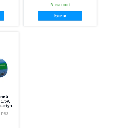
В наявності
Купити
нний
1.5V,
2шт/уп
0-PB2