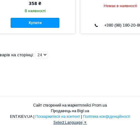
358 ₴
Немає в наявності
В наявності
Купити
+380 (98) 180-20-8
Сайт створений на маркетплейсі
Prom.ua
Продавець на Bigl.ua
ENT.KIEV.UA |
Поскаржитися на контент
|
Політика конфіденційності
Select Language
▼