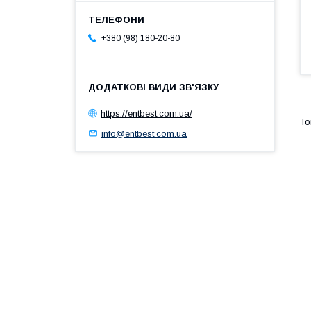
+380 (98) 180-20-80
https://entbest.com.ua/
info@entbest.com.ua