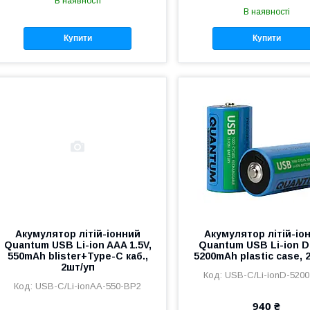
В наявності
В наявності
Купити
Купити
Акумулятор літій-іонний
Акумулятор літій-іо
Quantum USB Li-ion AAA 1.5V,
Quantum USB Li-ion D 
550mAh blister+Type-C каб.,
5200mAh plastic case, 
2шт/уп
USB-C/Li-ionD-520
USB-C/Li-ionAA-550-BP2
940 ₴