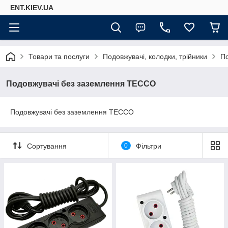
ENT.KIEV.UA
Товари та послуги
Подовжувачі, колодки, трійники
П
Подовжувачі без заземлення TECCO
Подовжувачі без заземлення TECCO
Сортування
0
Фільтри