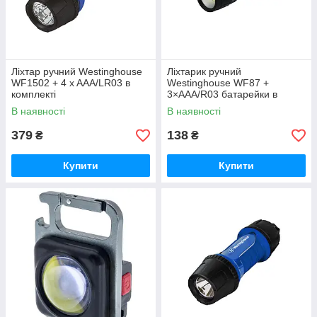
Ліхтар ручний Westinghouse
Ліхтарик ручний
WF1502 + 4 x AAA/LR03 в
Westinghouse WF87 +
комплекті
3×AAA/R03 батарейки в
комплекті (чорний)
В наявності
В наявності
379
138
₴
₴
Купити
Купити