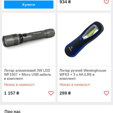
934
₴
Купити
Ліхтар алюмінієвий 3W LED
Ліхтар ручний Westinghouse
WF1507 + Мicro USB кабель
WF63 + 3 x AA /LR6 в
в комплекті
комплекті
Немає в наявності
Немає в наявності
1 157
289
₴
₴
Про нас