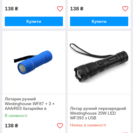
138
138
₴
₴
Купити
Купити
Ліхтарик ручний
Westinghouse WF87 + 3 ×
AAA/R03 батарейки в
Ліхтар ручний перезарядний
комплекті (синій)
Westinghouse 20W LED
В наявності
WF393 з USB
138
Немає в наявності
₴