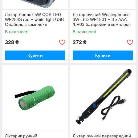
Ліхтар-брелок 5W COB LED
Ліхтар ручний Westinghouse
WF254S red + white light USB-
3W LED WF1501 + 3 x AAA
C кабель в комплекті
/LR03 батарейки в комплекті
В наявності
В наявності
328
272
₴
₴
Купити
Купити
Ліхтарик ручний
Ліхтар ручний перезарядний