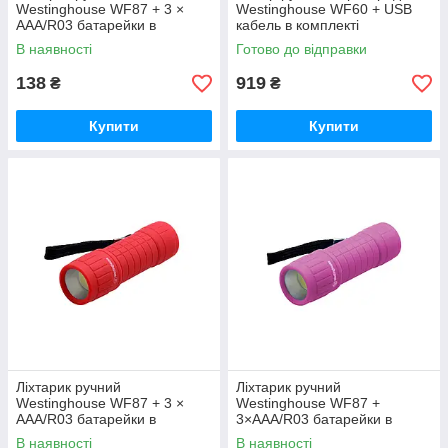
Westinghouse WF87 + 3 ×
Westinghouse WF60 + USB
AAA/R03 батарейки в
кабель в комплекті
комплекті (зелений)
В наявності
Готово до відправки
138
919
₴
₴
Купити
Купити
Ліхтарик ручний
Ліхтарик ручний
Westinghouse WF87 + 3 ×
Westinghouse WF87 +
AAA/R03 батарейки в
3×AAA/R03 батарейки в
комплекті (червоний)
комплекті (рожевий)
В наявності
В наявності